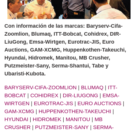
Con información de las marcas: Baryserv-Cifa-
Zoomlion, Blumaq, ITT-Bobcat, Cohidrex, DIR-
LiuGong, Emsa-Wirtgen, Eurotrac-JIS, Euro
Auctions, GAM-XCMG, Huppenkothen-Takeuchi,
Hyundai, Hidromek, Manitou, MB Crusher,
Putzmeister-Sany, Serma-Shantui, Tabe y
Ubaristi-Kubota.
BARYSERV-CIFA-ZOOMLION
|
BLUMAQ
|
ITT-
BOBCAT
|
COHIDREX
|
DIR-LIUGONG
|
EMSA-
WIRTGEN
|
EUROTRAC-JIS
|
EURO AUCTIONS
|
GAM-XCMG
|
HUPPENKOTHEN-TAKEUCHI
|
HYUNDAI
|
HIDROMEK
|
MANITOU
|
MB
CRUSHER
|
PUTZMEISTER-SANY
|
SERMA-