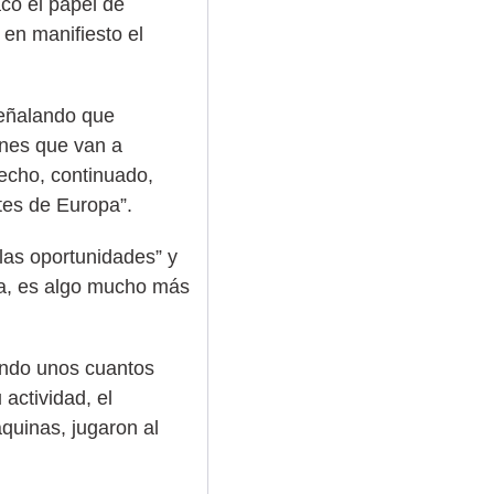
acó el papel de
en manifiesto el
señalando que
ones que van a
hecho, continuado,
tes de Europa”.
las oportunidades” y
za, es algo mucho más
itando unos cuantos
actividad, el
quinas, jugaron al