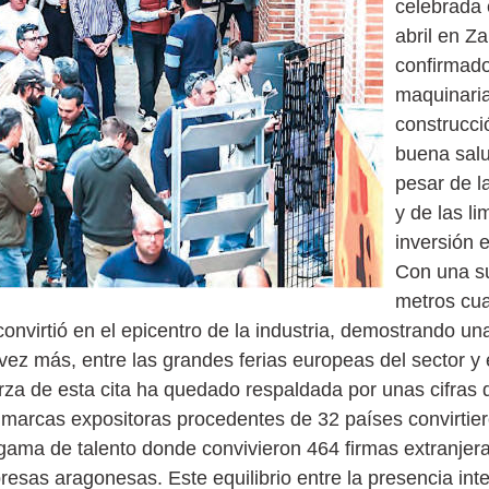
celebrada
abril en Z
confirmado
maquinaria
construcci
buena salu
pesar de la
y de las li
inversión e
Con una su
metros cu
 convirtió en el epicentro de la industria, demostrando u
 vez más, entre las grandes ferias europeas del sector y
uerza de esta cita ha quedado respaldada por unas cifras 
 marcas expositoras procedentes de 32 países convirtier
gama de talento donde convivieron 464 firmas extranjer
esas aragonesas. Este equilibrio entre la presencia int