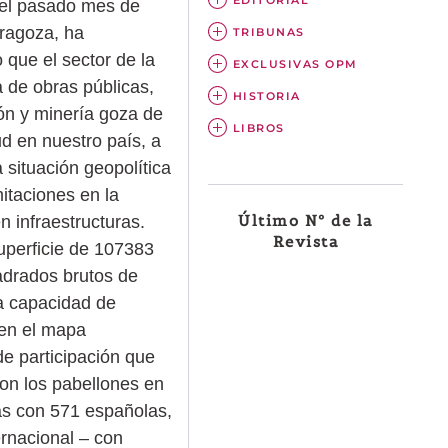
 el pasado mes de
aragoza, ha
TRIBUNAS
 que el sector de la
EXCLUSIVAS OPM
 de obras públicas,
HISTORIA
ón y minería goza de
LIBROS
d en nuestro país, a
 situación geopolítica
mitaciones en la
Último Nº de la
n infraestructuras.
Revista
perficie de 107383
adrados brutos de
na capacidad de
 en el mapa
de participación que
on los pabellones en
as con 571 españolas,
ernacional – con