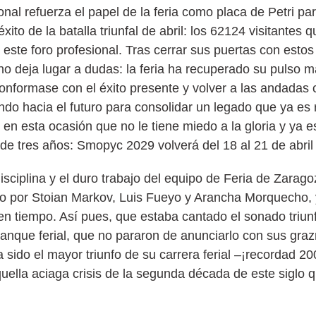
nal refuerza el papel de la feria como placa de Petri pa
ito de la batalla triunfal de abril: los 62124 visitantes q
este foro profesional. Tras cerrar sus puertas con estos 
 no deja lugar a dudas: la feria ha recuperado su pulso
onformase con el éxito presente y volver a las andadas
do hacia el futuro para consolidar un legado que ya es r
n esta ocasión que no le tiene miedo a la gloria y ya 
 de tres años: Smopyc 2029 volverá del 18 al 21 de abril
isciplina y el duro trabajo del equipo de Feria de Zarag
o por Stoian Markov, Luis Fueyo y Arancha Morquecho, y
en tiempo. Así pues, que estaba cantado el sonado triun
anque ferial, que no pararon de anunciarlo con sus gra
sido el mayor triunfo de su carrera ferial –¡recordad 200
quella aciaga crisis de la segunda década de este siglo