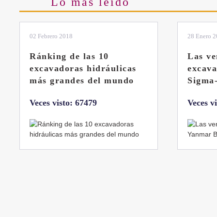
Lo más leido
02 Febrero 2018
28 Enero 
Ránking de las 10
Las ve
excavadoras hidráulicas
excav
más grandes del mundo
Sigma
Veces visto: 67479
Veces v