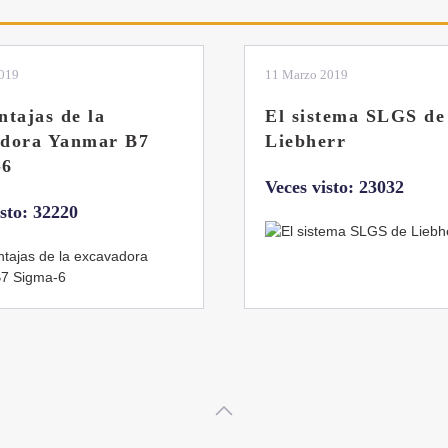
2019
11 Marzo 2019
ntajas de la
El sistema SLGS de
adora Yanmar B7
Liebherr
-6
Veces visto: 23032
isto: 32220