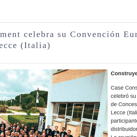
ment celebra su Convención Eu
cce (Italia)
Construye
Case Cons
celebró s
de Conces
Lecce (Ita
participan
distribuid