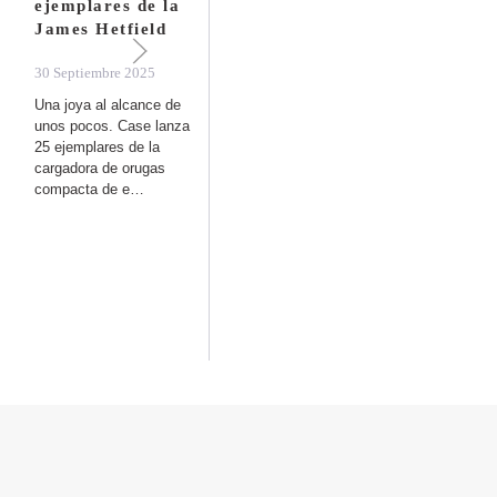
ejemplares de la
28 Septiembre 2025
James Hetfield
CASE Construction
Equipment lanza la
30 Septiembre 2025
nueva gama de
Una joya al alcance de
midiexcavadoras Serie
unos pocos. Case lanza
E, de 8 a 10 toneladas,
25 ejemplares de la
di…
cargadora de orugas
compacta de e…