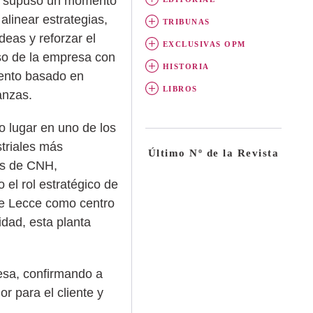
n supuso un momento
alinear estrategias,
TRIBUNAS
deas y reforzar el
EXCLUSIVAS OPM
o de la empresa con
HISTORIA
ento basado en
LIBROS
anzas.
vo lugar en uno de los
striales más
Último Nº de la Revista
es de CNH,
 el rol estratégico de
de Lecce como centro
idad, esta planta
resa, confirmando a
 para el cliente y