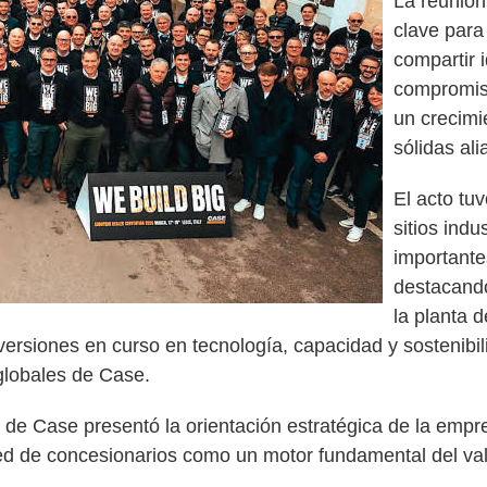
La reunió
clave para 
compartir i
compromis
un crecimi
sólidas ali
El acto tu
sitios indu
important
destacando
la planta 
ersiones en curso en tecnología, capacidad y sostenibil
globales de Case.
ón de Case presentó la orientación estratégica de la emp
 de concesionarios como un motor fundamental del valor