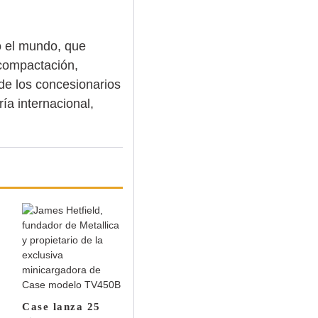
o el mundo, que
 compactación,
de los concesionarios
ía internacional,
Midiexcavadoras
Serie E de Case
Case lanza 25