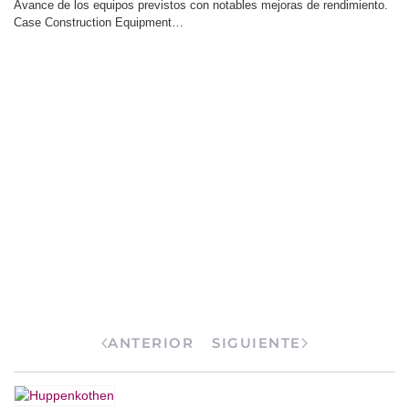
CASE Construction Equipment celebra su
Convención Europea de Concesionarios 2026 en
Lecce (Italia)
10 Junio 2026
Construyendo a lo grande. Case Construction Equipment celebró su
Convención Europea de Concesionar…
ANTERIOR
SIGUIENTE