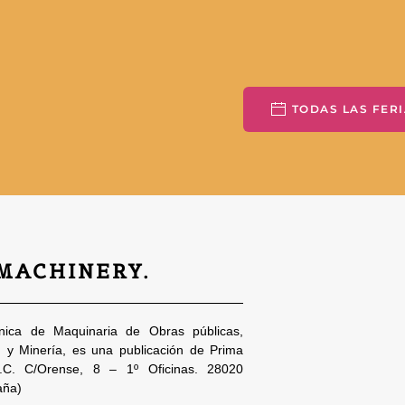
TODAS LAS FERI
 MACHINERY.
nica de Maquinaria de Obras públicas,
n y Minería, es una publicación de Prima
S.C. C/Orense, 8 – 1º Oficinas. 28020
aña)