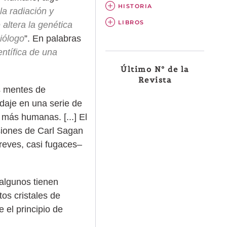
HISTORIA
la radiación y
LIBROS
altera la genética
iólogo
”. En palabras
entífica de una
Último Nº de la
Revista
as mentes de
idaje en una serie de
más humanas. [...] El
isiones de Carl Sagan
breves, casi fugaces–
 algunos tienen
os cristales de
 el principio de