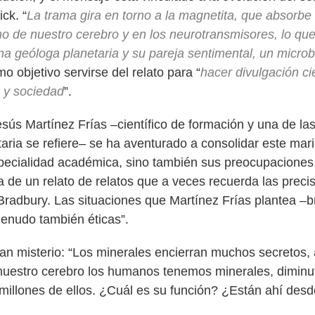
ick. “
La trama gira en torno a la magnetita, que absorbe 
 de nuestro cerebro y en los neurotransmisores, lo que 
na geóloga planetaria y su pareja sentimental, un microb
mo objetivo servirse del relato para “
hacer divulgación ci
a y sociedad
”.
Jesús Martínez Frías –científico de formación y una de l
taria se refiere– se ha aventurado a consolidar este mar
pecialidad académica, sino también sus preocupaciones 
ta de un relato de relatos que a veces recuerda las prec
y Bradbury. Las situaciones que Martínez Frías plantea –
menudo también éticas”.
gran misterio: “Los minerales encierran muchos secretos,
nuestro cerebro los humanos tenemos minerales, diminut
illones de ellos. ¿Cuál es su función? ¿Están ahí desde