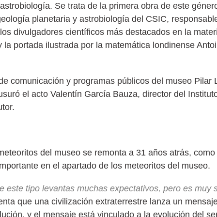
 astrobiología. Se trata de la primera obra de este géner
eología planetaria y astrobiología del CSIC, responsabl
los divulgadores científicos más destacados en la mater
 y la portada ilustrada por la matemática londinense Anto
a de comunicación y programas públicos del museo Pilar 
ausuró el acto Valentín García Bauza, director del Institut
tor.
 meteoritos del museo se remonta a 31 años atrás, como 
importante en el apartado de los meteoritos del museo.
 este tipo levantas muchas expectativos, pero es muy s
nta que una civilización extraterrestre lanza un mensaje
lución, y el mensaje está vinculado a la evolución del s