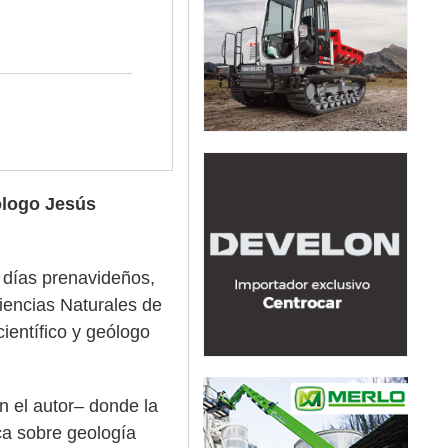
ólogo Jesús
n días prenavideños,
iencias Naturales de
científico y geólogo
n el autor– donde la
ica sobre geología