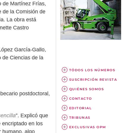
o de Martínez Frías,
e de la Comisión de
ia. La obra está
inette Castro
López García-Gallo,
o de Ciencias de la
TÓDOS LOS NÚMEROS
SUSCRIPCIÓN REVISTA
QUIÉNES SOMOS
becario postdoctoral,
CONTACTO
EDITORIAL
encilla
”. Explicó que
TRIBUNAS
 encriptado en los
EXCLUSIVAS OPM
er humano, algo