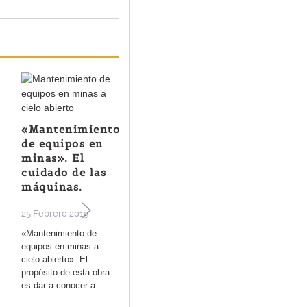
«Mantenimiento
de equipos en
minas». El
cuidado de las
Análisis de
máquinas.
ciclo de vida de
25 Febrero 2019
los firmes
«Mantenimiento de
25 Enero 2019
equipos en minas a
cielo abierto». El
Libro de Aenor fruto del
propósito de esta obra
grupo de trabajo sobre
es dar a conocer a…
“Análisis de ciclo de
vida de los firmes”