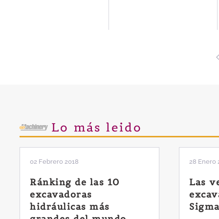
Lo más leido
02 Febrero 2018
28 Enero 
Ránking de las 10
Las v
excavadoras
excav
hidráulicas más
Sigma
grandes del mundo