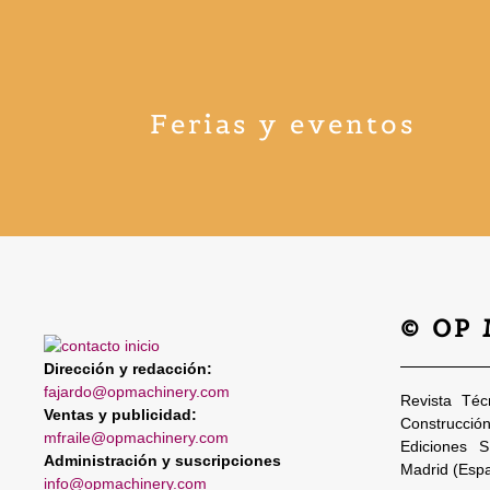
Ferias y eventos
© OP
Dirección y redacción:
fajardo@opmachinery.com
Revista Téc
Ventas y publicidad:
Construcció
mfraile@opmachinery.com
Ediciones 
Administración y suscripciones
Madrid (Esp
info@opmachinery.com