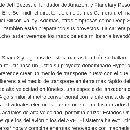
de Jeff Bezos, el fundador de Amazon, y Planetary Res
y Eric Schmidt, el director de cine James Cameron, el m
s del Silicon Valley. Además, otras empresas como Deep S
, también están preparando sus proyectos. La carrera po
ho tardar veremos los frutos de esta millonaria invers
. SpaceX y algunas de estas marcas también se hallan i
 a relucir hace un lustro su proyecto denominado Hyperlo
retende crear un medio de transporte nuevo con el que 
iferencia el medio de transporte en tierra más rápido de
 de alta velocidad en túneles, una especie de lanzadera 
Algo similar al metro convencional con la diferencia de q
individuales eléctricas que recorren circuitos cerrados b
s actuales de alta velocidad, permitirá cruzar Estados U
que los del avión o los del AVE. El sistema ha evolucio
metros/ hora y combina energías renovables con magneti