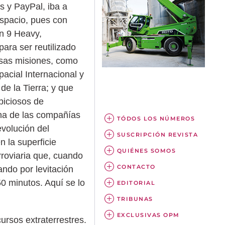
 y PayPal, iba a
espacio, pues con
n 9 Heavy,
 para ser reutilizado
rsas misiones, como
pacial Internacional y
 de la Tierra; y que
biciosos de
una de las compañías
TÓDOS LOS NÚMEROS
evolución del
SUSCRIPCIÓN REVISTA
 la superficie
QUIÉNES SOMOS
rroviaria que, cuando
CONTACTO
ndo por levitación
0 minutos. Aquí se lo
EDITORIAL
TRIBUNAS
EXCLUSIVAS OPM
ursos extraterrestres.