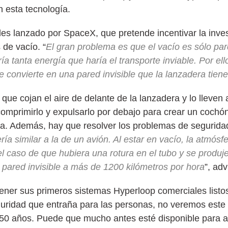
n esta tecnología.
 lanzado por SpaceX, que pretende incentivar la inves
 de vacío. “
El gran problema es que el vacío es sólo parc
ía tanta energía que haría el transporte inviable. Por ell
e convierte en una pared invisible que la lanzadera tien
e cojan el aire de delante de la lanzadera y lo lleven a
comprimirlo y expulsarlo por debajo para crear un cochó
capsula. Además, hay que resolver los problemas de seguri
ía similar a la de un avión. Al estar en vacío, la atmósf
l caso de que hubiera una rotura en el tubo y se produj
a pared invisible a más de 1200 kilómetros por hora
”, adv
ner sus primeros sistemas Hyperloop comerciales listo
uridad que entraña para las personas, no veremos este 
50 años. Puede que mucho antes esté disponible para al