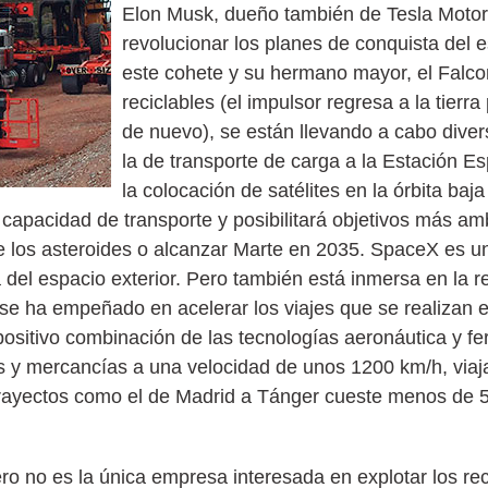
Elon Musk, dueño también de Tesla Motors
revolucionar los planes de conquista del 
este cohete y su hermano mayor, el Falco
reciclables (el impulsor regresa a la tierra
de nuevo), se están llevando a cabo dive
la de transporte de carga a la Estación Es
la colocación de satélites en la órbita baja
capacidad de transporte y posibilitará objetivos más am
de los asteroides o alcanzar Marte en 2035. SpaceX es 
 del espacio exterior. Pero también está inmersa en la r
se ha empeñado en acelerar los viajes que se realizan en
positivo combinación de las tecnologías aeronáutica y fe
s y mercancías a una velocidad de unos 1200 km/h, viaja
 trayectos como el de Madrid a Tánger cueste menos de 5
o no es la única empresa interesada en explotar los rec