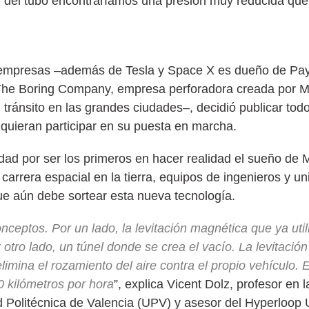
or del tubo encontraríamos una presión muy reducida que
 empresas –además de Tesla y Space X es dueño de Pay
 The Boring Company, empresa perforadora creada por M
tránsito en las grandes ciudades–, decidió publicar todo 
 quieran participar en su puesta en marcha.
idad por ser los primeros en hacer realidad el sueño de 
carrera espacial en la tierra, equipos de ingenieros y u
ue aún debe sortear esta nueva tecnología.
ceptos. Por un lado, la levitación magnética que ya uti
otro lado, un túnel donde se crea el vacío. La levitació
elimina el rozamiento del aire contra el propio vehículo. E
 kilómetros por hora
”, explica Vicent Dolz, profesor en
d Politécnica de Valencia (UPV) y asesor del Hyperloop 