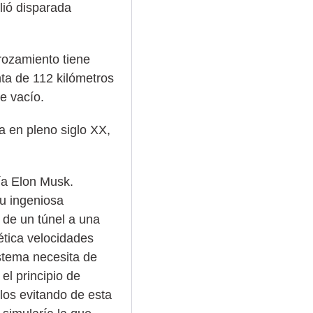
lió disparada
 rozamiento tiene
nta de 112 kilómetros
e vacío.
a en pleno siglo XX,
ía Elon Musk.
su ingeniosa
 de un túnel a una
ética velocidades
stema necesita de
el principio de
los evitando de esta