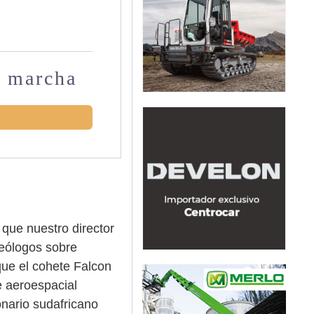
n marcha
que nuestro director
Geólogos sobre
que el cohete Falcon
e aeroespacial
onario sudafricano