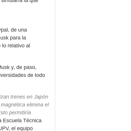
 simularía la que
pal, de una
usk para la
lo relativo al
Musk y, de paso,
niversidades de todo
lizan trenes en Japón
n magnética elimina el
sto permitiría
 la Escuela Técnica
UPV, el equipo