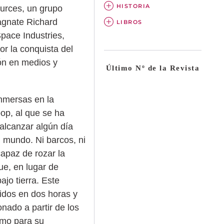
HISTORIA
ources, un grupo
agnate Richard
LIBROS
pace Industries,
r la conquista del
ión en medios y
Último Nº de la Revista
nmersas en la
op, al que se ha
alcanzar algún día
l mundo. Ni barcos, ni
capaz de rozar la
ue, en lugar de
ajo tierra. Este
nidos en dos horas y
nado a partir de los
smo para su