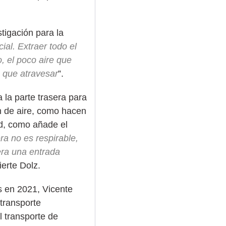
tigación para la
ial. Extraer todo el
o, el poco aire que
e que atravesar
”.
 la parte trasera para
n de aire, como hacen
dad, como añade el
era no es respirable,
era una entrada
ierte Dolz.
s en 2021, Vicente
transporte
 transporte de