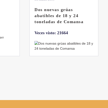
La botella aún no está
llena
sa
Veces visto: 21222