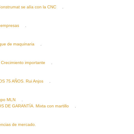
trumat se alía con la CNC
.
s empresas
.
ue de maquinaria
.
ecimiento importante
.
 75 AÑOS. Rui Anjos
.
rupo MLN
.
E GARANTÍA. Mixta con martillo
.
cias de mercado.