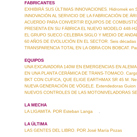
FABRICANTES
EXHIBIRÁ SUS ÚLTIMAS INNOVACIONES. Hidromek en S
INNOVACIÓN AL SERVICIO DE LA FABRICACIÓN DE ÁRID
ACUERDO PARA CONVERTIR EQUIPOS DE COMBUSTIÓN A
PRESENTA EN SU FÁBRICA EL NUEVO MODELO 448-H2. H
EL GRUPO SUECO CELEBRA SIGLO Y MEDIO DE ANDADUR
60 AÑOS DE EVOLUCIÓN EN EL SECTOR. Seis décadas d
TRANSPARENCIA TOTAL EN LA OBRA CON BOBCAT. Panta
EQUIPOS
UNA EXCAVADORA 140W EN EMERGENCIAS EN ALEMANIA.
EN UNA PLANTA CERÁMICA DE TRANS-TOMACO. Cargad
BKT CON CUFICA, QUE ELIGE EARTHMAX SR 45 M. Neumá
NUEVA GENERACIÓN DE VÖGELE. Extendedoras Guion
NUEVOS CONTROLES DE LAS MOTONIVELADORAS SERIE C
LA MECHA
LA LIGAMITA. POR Esteban Langa
.
LA ÚLTIMA
LAS GENTES DEL LIBRO. POR José María Pozas