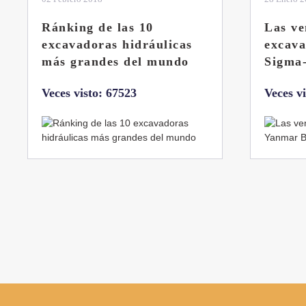
Las ventajas de la
El sis
excavadora Yanmar B7
Liebhe
Sigma-6
Veces v
Veces visto: 32221