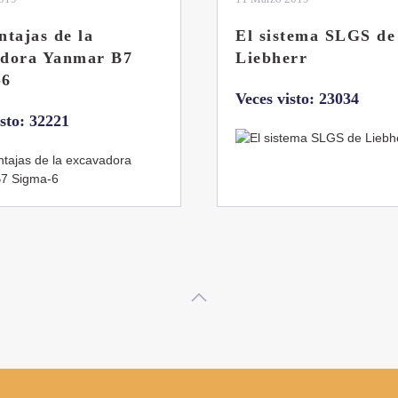
tema SLGS de
Dos nuevas grúas
rr
abatibles de 18 y 24
toneladas de Coman
isto: 23034
Veces visto: 21664