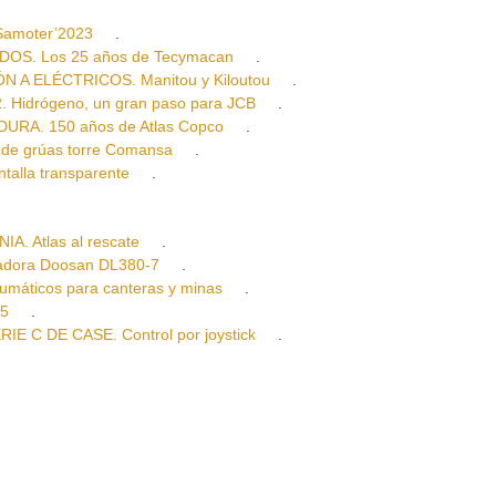
amoter’2023
.
OS. Los 25 años de Tecymacan
.
 ELÉCTRICOS. Manitou y Kiloutou
.
idrógeno, un gran paso para JCB
.
A. 150 años de Atlas Copco
.
e grúas torre Comansa
.
lla transparente
.
 Atlas al rescate
.
ora Doosan DL380-7
.
ticos para canteras y minas
.
 5
.
 DE CASE. Control por joystick
.