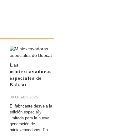
Las
miniexcavadoras
especiales de
Esencia indómita
Bobcat
de Bobcat
08 Octubre 2025
16 Septiembre 2025
El fabricante desvela la
Felinos y máquinas en
edición especial
el «Día Internacional del
limitada para la nueva
Gato». El pasado 8 de
generación de
agosto fue el Día
miniexcavadoras. Pa…
Internacio…