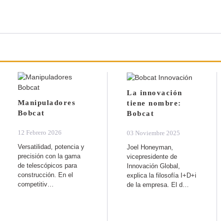
La innovación
Manipuladores
tiene nombre:
Bobcat
Bobcat
12 Febrero 2026
03 Noviembre 2025
Versatilidad, potencia y
Joel Honeyman,
precisión con la gama
vicepresidente de
de telescópicos para
Innovación Global,
construcción. En el
explica la filosofía I+D+i
competitiv…
de la empresa. El d…