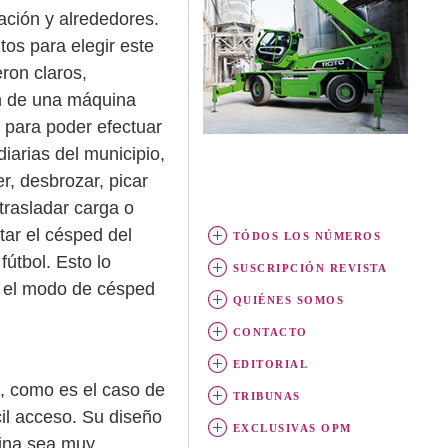
ación y alrededores.
tos para elegir este
ron claros,
n de una máquina
e para poder efectuar
diarias del municipio,
r, desbrozar, picar
trasladar carga o
tar el césped del
TÓDOS LOS NÚMEROS
fútbol. Esto lo
SUSCRIPCIÓN REVISTA
ue el modo de césped
QUIÉNES SOMOS
CONTACTO
EDITORIAL
, como es el caso de
TRIBUNAS
cil acceso. Su diseño
EXCLUSIVAS OPM
uina sea muy