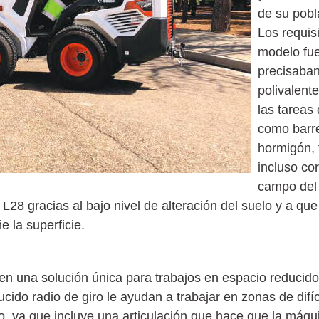
de su pobl
Los requisi
modelo fue
precisaba
polivalent
las tareas 
como barre
hormigón, 
incluso cor
campo del 
 L28 gracias al bajo nivel de alteración del suelo y a q
 la superficie.
n una solución única para trabajos en espacio reducido
ido radio de giro le ayudan a trabajar en zonas de difí
ejo, ya que incluye una articulación que hace que la máq