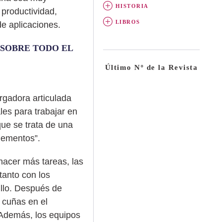
HISTORIA
productividad,
LIBROS
e aplicaciones.
 SOBRE TODO EL
Último Nº de la Revista
rgadora articulada
es para trabajar en
ue se trata de una
plementos”.
hacer más tareas, las
tanto con los
illo. Después de
s cuñas en el
 Además, los equipos