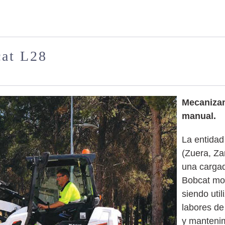
cat L28
Mecanizan
manual.
La entidad
(Zuera, Za
una cargad
Bobcat mo
siendo uti
labores de
y mantenim