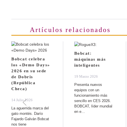
Artículos relacionados
Bobcat:
Bobcat celebra
máquinas más
los «Demo Days»
inteligentes
2026 en su sede
19 Marzo 2026
de Dobris
(República
Presenta nuevos
Checa)
equipos con un
funcionamiento más
14 Julio 2026
sencillo en CES 2026.
BOBCAT, líder mundial
La aguerrida marca del
en e…
gato montés. Darío
Fajardo Galván Bobcat
nos tiene