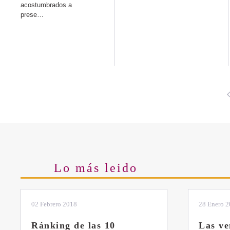
acostumbrados a
prese…
Lo más leido
02 Febrero 2018
28 Enero 
Ránking de las 10
Las ve