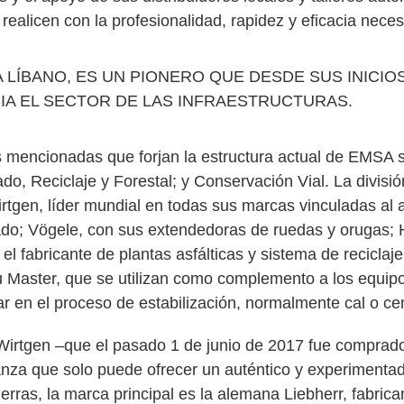
realicen con la profesionalidad, rapidez y eficacia neces
 LÍBANO, ES UN PIONERO QUE DESDE SUS INICI
IA EL SECTOR DE LAS INFRAESTRUCTURAS.
s mencionadas que forjan la estructura actual de EMSA s
do, Reciclaje y Forestal; y Conservación Vial. La divisió
rtgen, líder mundial en todas sus marcas vinculadas al 
clado; Vögele, con sus extendedoras de ruedas y orugas
 fabricante de plantas asfálticas y sistema de reciclaj
u Master, que se utilizan como complemento a los equipo
lar en el proceso de estabilización, normalmente cal o c
irtgen –que el pasado 1 de junio de 2017 fue comprad
ianza que solo puede ofrecer un auténtico y experimenta
erras, la marca principal es la alemana Liebherr, fabric