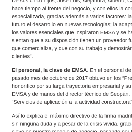
De sus cinco hijos, José Luis, Alejandra, Alberto, C
hace tiempo al frente del negocio, y con ellos la 
especializada, gracias además a varios factores: la
futuro el desarrollo en nuevas tecnologías; la ada
los valores esenciales que inspiraron EMSA y se h
sientan que a su disposición tienen un proveedor fu
que comercializa, y que con su trabajo y demostrán
clientes”.
El personal, la clave de EMSA
. En el personal d
pasado mes de octubre de 2017 obtuvo en los “Pre
honorífico por su larga trayectoria empresarial y s
EMSA y de manos del director técnico de Seopán, R
“Servicios de aplicación a la actividad constructor
Así lo explica el máximo directivo de la firma madr
sin ninguna duda y a pesar de la crisis vivida, gr
clave en nuestro modelo de negocio, pasando por lo