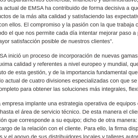
ura actual de EMSA ha contribuido de forma decisiva a 
uctos de la más alta calidad y satisfaciendo las expectat
n con ellos. El compromiso y la pasión con la que trabaj
todo el que nos permite cada día intentar mejorar paso a
yor satisfacción posible de nuestros clientes”.
MSA inició un proceso de incorporación de nuevas gamas
ima calidad y referentes a nivel europeo y mundial, que
o de esta gestión, y de la importancia fundamental que
o actual de cuatro divisiones especializadas con que se 
mpleto para obtener las soluciones más integrales, flexi
a empresa implante una estrategia operativa de equipos
asta el área de servicio técnico. De esta manera el clie
sión que corresponde a su equipo; dicho de otra manera:
argo de la relación con el cliente. Para ello, la firma di
 y el apoyo de sus distribuidores locales y talleres auto