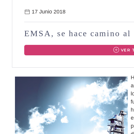
17 Junio 2018
EMSA, se hace camino al 
VER 
H
a
l
f
h
e
p
d