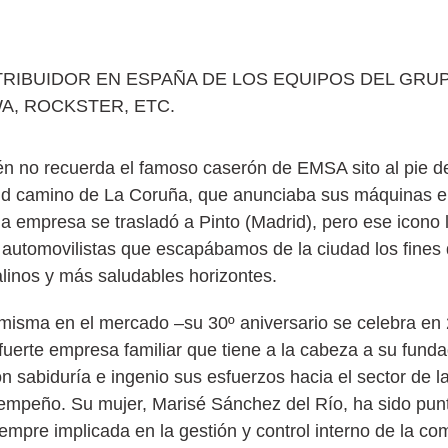
STRIBUIDOR EN ESPAÑA DE LOS EQUIPOS DEL GRU
A, ROCKSTER, ETC.
n no recuerda el famoso caserón de EMSA sito al pie de 
adrid camino de La Coruña, que anunciaba sus máquinas 
la empresa se trasladó a Pinto (Madrid), pero ese icono
utomovilistas que escapábamos de la ciudad los fine
alinos y más saludables horizontes.
 misma en el mercado –su 30º aniversario se celebra en
fuerte empresa familiar que tiene a la cabeza a su funda
 sabiduría e ingenio sus esfuerzos hacia el sector de la
l empeño. Su mujer, Marisé Sánchez del Río, ha sido punt
empre implicada en la gestión y control interno de la co