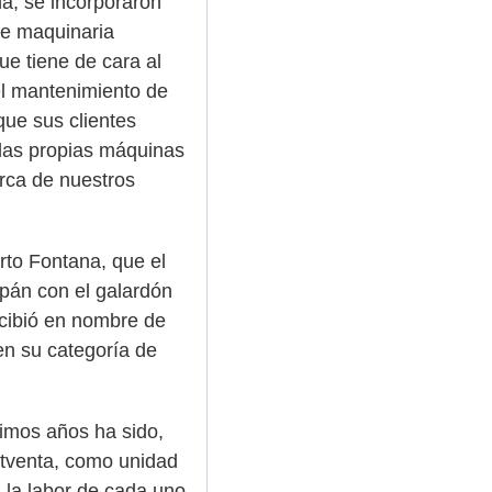
ina, se incorporaron
de maquinaria
ue tiene de cara al
el mantenimiento de
que sus clientes
 las propias máquinas
erca de nuestros
rto Fontana, que el
pán con el galardón
recibió en nombre de
en su categoría de
timos años ha sido,
ostventa, como unidad
 la labor de cada uno