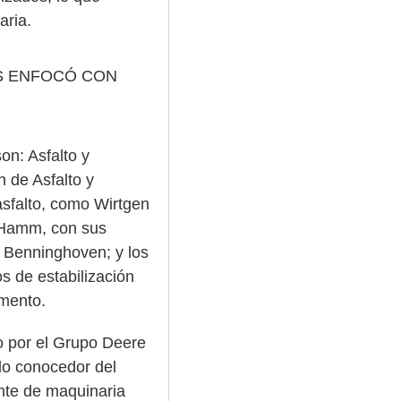
aria.
OS ENFOCÓ CON
on: Asfalto y
n de Asfalto y
asfalto, como Wirtgen
; Hamm, con sus
e Benninghoven; y los
s de estabilización
emento.
o por el Grupo Deere
do conocedor del
ante de maquinaria