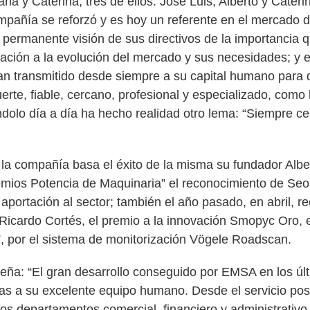
arla y Caterina, tres de ellos: José Luis, Alberto y Cater
compañía se reforzó y es hoy un referente en el mercado 
 permanente visión de sus directivos de la importancia q
ptación a la evolución del mercado y sus necesidades; y 
an transmitido desde siempre a su capital humano para 
erte, fiable, cercano, profesional y especializado, como
dolo día a día ha hecho realidad otro lema: “Siempre c
e la compañía basa el éxito de la misma su fundador Albe
mios Potencia de Maquinaria” el reconocimiento de Seo
u aportación al sector; también el año pasado, en abril, 
icardo Cortés, el premio a la innovación Smopyc Oro, 
a”, por el sistema de monitorización Vögele Roadscan.
ileña: “El gran desarrollo conseguido por EMSA en los úl
acias a su excelente equipo humano. Desde el servicio p
s departamentos comercial, financiero y administrativo,