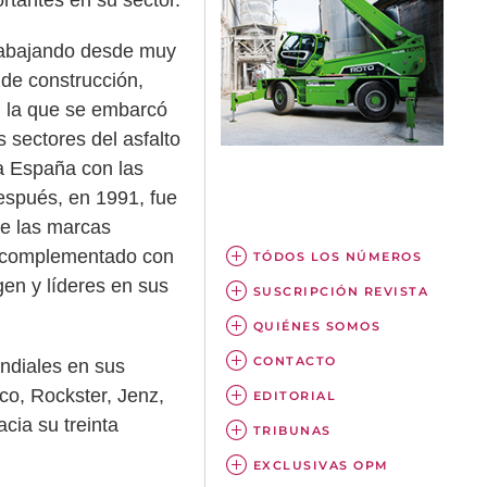
trabajando desde muy
de construcción,
n la que se embarcó
s sectores del asfalto
a España con las
después, en 1991, fue
e las marcas
an complementado con
TÓDOS LOS NÚMEROS
en y líderes en sus
SUSCRIPCIÓN REVISTA
QUIÉNES SOMOS
CONTACTO
ndiales en sus
co, Rockster, Jenz,
EDITORIAL
cia su treinta
TRIBUNAS
EXCLUSIVAS OPM