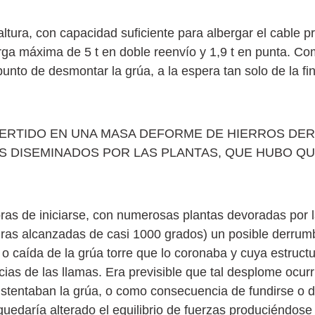
ltura, con capacidad suficiente para albergar el cable p
rga máxima de 5 t en doble reenvío y 1,9 t en punta. Co
unto de desmontar la grúa, a la espera tan solo de la fi
VERTIDO EN UNA MASA DEFORME DE HIERROS DER
 DISEMINADOS POR LAS PLANTAS, QUE HUBO Q
ras de iniciarse, con numerosas plantas devoradas por l
uras alcanzadas de casi 1000 grados) un posible derrumbe
caída de la grúa torre que lo coronaba y cuya estructu
ias de las llamas. Era previsible que tal desplome ocurr
sustentaban la grúa, o como consecuencia de fundirse o 
 quedaría alterado el equilibrio de fuerzas produciéndo