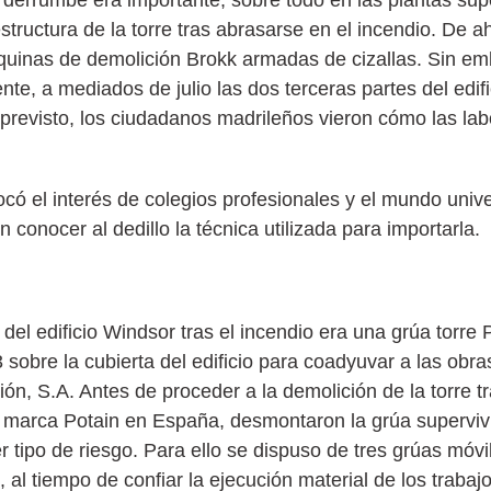
ructura de la torre tras abrasarse en el incendio. De ah
áquinas de demolición Brokk armadas de cizallas. Sin e
te, a mediados de julio las dos terceras partes del edifi
o previsto, los ciudadanos madrileños vieron cómo las l
ocó el interés de colegios profesionales y el mundo unive
onocer al dedillo la técnica utilizada para importarla.
del edificio Windsor tras el incendio era una grúa torre
 sobre la cubierta del edificio para coadyuvar a las obr
 S.A. Antes de proceder a la demolición de la torre tra
 la marca Potain en España, desmontaron la grúa supervi
 tipo de riesgo. Para ello se dispuso de tres grúas móvil
, al tiempo de confiar la ejecución material de los trabaj