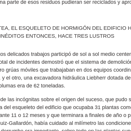
ena parte de esos residuos pudieran ser reciclados y ap
TEA, EL ESQUELETO DE HORMIGÓN DEL EDIFICIO 
INÉDITOS ENTONCES, HACE TRES LUSTROS
tos delicados trabajos participó de sol a sol medio cente
total de incidentes demostró que el sistema de demolició
tro grúas móviles que trabajaban en dos equipos coordin
r, y el otro, una excavadora hidráulica Liebherr dotada de
s plumas era de 62 toneladas.
 las incógnitas sobre el origen del suceso, que pudo s
a del esqueleto del edificio que ocupaba 31 plantas com
rante 11 o 12 meses y que terminara a finales de año o pr
uiz-Gallardón, había cuidado al milímetro las condicion
e derrumbe era importante, sobre todo en las plantas sup