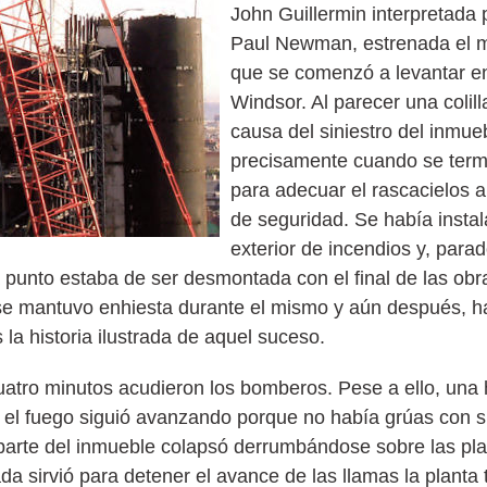
John Guillermin interpretad
Paul Newman, estrenada el 
que se comenzó a levantar en
Windsor. Al parecer una colil
causa del siniestro del inmue
precisamente cuando se term
para adecuar el rascacielos a
de seguridad. Se había instal
exterior de incendios y, parad
 a punto estaba de ser desmontada con el final de las ob
 se mantuvo enhiesta durante el mismo y aún después, h
la historia ilustrada de aquel suceso.
uatro minutos acudieron los bomberos. Pese a ello, una
 el fuego siguió avanzando porque no había grúas con su
 parte del inmueble colapsó derrumbándose sobre las plan
da sirvió para detener el avance de las llamas la planta