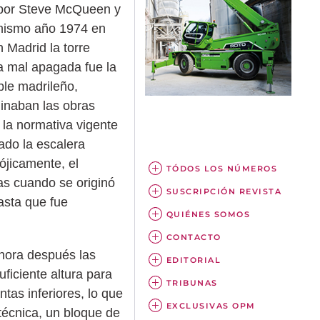
a por Steve McQueen y
mismo año 1974 en
 Madrid la torre
la mal apagada fue la
ble madrileño,
inaban las obras
 la normativa vigente
ado la escalera
ójicamente, el
TÓDOS LOS NÚMEROS
ras cuando se originó
SUSCRIPCIÓN REVISTA
asta que fue
QUIÉNES SOMOS
CONTACTO
 hora después las
EDITORIAL
ficiente altura para
TRIBUNAS
tas inferiores, lo que
EXCLUSIVAS OPM
 técnica, un bloque de