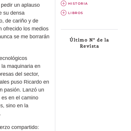
HISTORIA
y pedir un aplauso
de su densa
LIBROS
o, de cariño y de
 ofrecido los medios
 nunca se me borrarán
Último Nº de la
Revista
tecnológicos
e la maquinaria en
resas del sector,
uales puso Ricardo en
con pasión. Lanzó un
e es en el camino
s, sino en la
.
uerzo compartido: