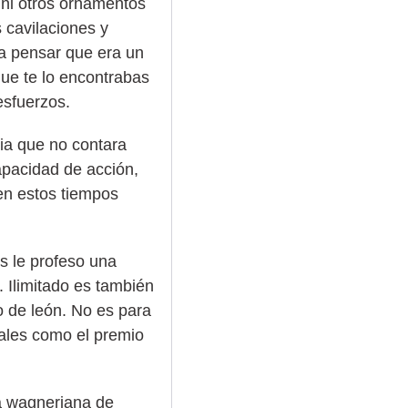
 ni otros ornamentos
 cavilaciones y
 a pensar que era un
que te lo encontrabas
esfuerzos.
ia que no contara
apacidad de acción,
 en estos tiempos
s le profeso una
. Ilimitado es también
o de león. No es para
iales como el premio
ta wagneriana de