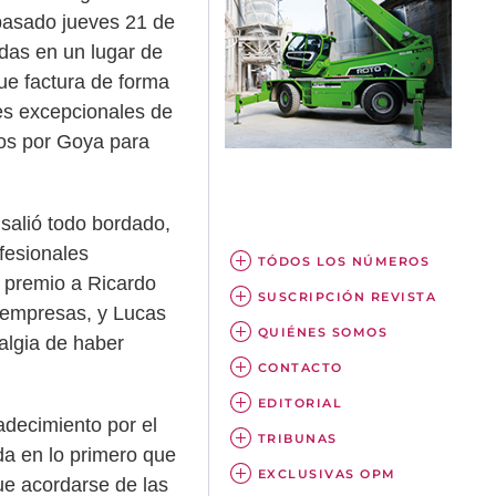
l pasado jueves 21 de
das en un lugar de
que factura de forma
es excepcionales de
dos por Goya para
salió todo bordado,
fesionales
TÓDOS LOS NÚMEROS
 premio a Ricardo
SUSCRIPCIÓN REVISTA
erempresas, y Lucas
QUIÉNES SOMOS
algia de haber
CONTACTO
EDITORIAL
adecimiento por el
TRIBUNAS
a en lo primero que
EXCLUSIVAS OPM
ue acordarse de las