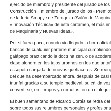
ejercido de miembro y presidente del jurado de lo
Construcción»; miembro del jurado de los «Premios 
de la feria Smopyc de Zaragoza (Salón de Maquinar
«Innovación Técnica» de este certamen, el más im
de Maquinaria y Nuevas Ideas».
Por si fuera poco, cuando vio llegada la hora oficia
bancos de cualquier parterre municipal cumpliendo c
galápago practicando la doctrina zen, o de acodarse
clase alondra en los tajos urbanos en los que antaño
escopeta cargada de nuevos quehaceres. Se reenga
del que ha desembarcado ahora, después de casi un
triunfal gracias a su temple medieval, su cálida vo
convertirse, en tiempos ya remotos, en un dialoguis
El buen samaritano de Ricardo Cortés se retira de
sobre todos sus relumbres personales y profesiona