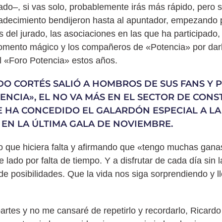
ado–, si vas solo, probablemente irás más rápido, pero
adecimiento bendijeron hasta al apuntador, empezando p
s del jurado, las asociaciones en las que ha participado
omento mágico y los compañeros de «Potencia» por darl
 el «Foro Potencia» estos años.
O CORTÉS SALIÓ A HOMBROS DE SUS FANS Y 
ENCIA», EL NO VA MÁS EN EL SECTOR DE CON
LE HA CONCEDIDO EL GALARDÓN ESPECIAL A LA
EN LA ÚLTIMA GALA DE NOVIEMBRE.
lo que hiciera falta y afirmando que «tengo muchas gana
ado por falta de tiempo. Y a disfrutar de cada día sin l
 posibilidades. Que la vida nos siga sorprendiendo y l
partes y no me cansaré de repetirlo y recordarlo, Ricard