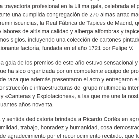
la trayectoria profesional en la última gala, celebrada e
ante una cumplida congregación de 270 almas arracima
 reminiscencias, la Real Fábrica de Tapices de Madrid, 
labores de altísima calidad y alberga alfombras y tapic
timos siglos, incluyendo una colección de cartones pinta
ionante factoría, fundada en el año 1721 por Felipe V.
a gala de los premios de este año estuvo sensacional y 
que ha sido organizada por un competente equipo de pro
de raza que además presentaron el acto y entregaron el
onstrucción e infraestructuras del grupo multimedia Int
» y «Canteras y Explotaciones», a las que me une la nost
enuantes años noventa.
da y sentida dedicatoria brindada a Ricardo Cortés en agr
mildad, trabajo, honradez y humanidad, cosa demostrad
de agradecimiento por el reconocimiento recibido, que f