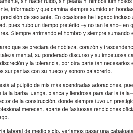
tamente, sin hacer ruido, sin peana ni nimbos luminosos
igente, informado y que camina siempre sumido en hondas
 precisión de sextante. En ocasiones he llegado incluso
dad, pues hubo un tiempo pretérito –y no tan lejano– en 
s mares. Siempre arrimando el hombro y siempre sumando 
rao que se preciara de nobleza, corazón y trascendenc
ortaleza mental, su ponderado discurso y su impetuosa c
 discreción y la tolerancia, por otra parte tan necesarios
os suripantas con su hueco y sonoro palabrerío.
está al púlpito de mis más acendradas adoraciones, pue
ta la barba luenga, blanca y liendrosa para dar la talla–
ector de la construcción, donde siempre tuvo un prestigi
ofesional merecen, aparte de fastuosas rendiciones ofic
ago.
ria laboral de medio siglo, veríamos pasar una cabalga