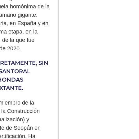
cuela homónima de la
tamaño gigante,
aria, en España y en
ima etapa, en la
 de la que fue
 de 2020.
RETAMENTE, SIN
 SANTORAL
 HONDAS
XTANTE.
 miembro de la
 la Construcción
alización) y
ante de Seopán en
tificación. Ha