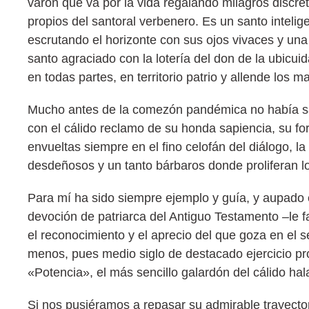
varón que va por la vida regalando milagros discre
propios del santoral verbenero. Es un santo intel
escrutando el horizonte con sus ojos vivaces y una
santo agraciado con la lotería del don de la ubicui
en todas partes, en territorio patrio y allende lo
Mucho antes de la comezón pandémica no había sa
con el cálido reclamo de su honda sapiencia, su f
envueltas siempre en el fino celofán del diálogo, la
desdeñosos y un tanto bárbaros donde proliferan l
Para mí ha sido siempre ejemplo y guía, y aupado 
devoción de patriarca del Antiguo Testamento –le fal
el reconocimiento y el aprecio del que goza en el s
menos, pues medio siglo de destacado ejercicio pr
«Potencia», el más sencillo galardón del cálido hal
Si nos pusiéramos a repasar su admirable trayecto