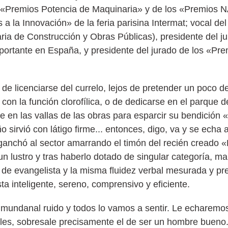
s «Premios Potencia de Maquinaria» y de los «Premios N
a la Innovación» de la feria parisina Intermat; vocal d
ia de Construcción y Obras Públicas), presidente del j
portante en España, y presidente del jurado de los «Pr
l de licenciarse del currelo, lejos de pretender un poco d
on la función clorofílica, o de dedicarse en el parque de
 en las vallas de las obras para esparcir su bendición «u
 sirvió con látigo firme... entonces, digo, va y se echa 
nchó al sector amarrando el timón del recién creado «F
 lustro y tras haberlo dotado de singular categoría, ma
z de evangelista y la misma fluidez verbal mesurada y pre
ta inteligente, sereno, comprensivo y eficiente.
l mundanal ruido y todos lo vamos a sentir. Le echarem
les, sobresale precisamente el de ser un hombre bueno.