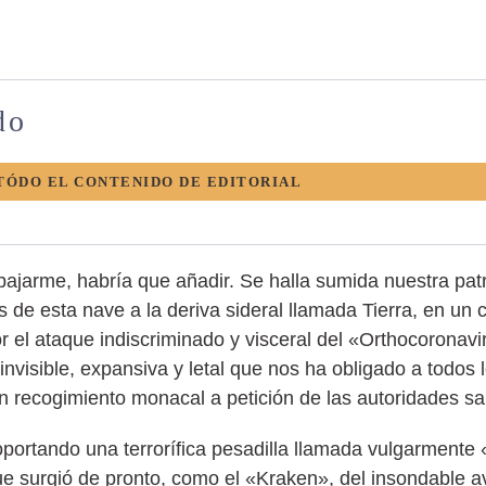
do
TÓDO EL CONTENIDO DE EDITORIAL
bajarme, habría que añadir. Se halla sumida nuestra pa
s de esta nave a la deriva sideral llamada Tierra, en un
 el ataque indiscriminado y visceral del «Orthocoronavi
invisible, expansiva y letal que nos ha obligado a todos 
n recogimiento monacal a petición de las autoridades san
ortando una terrorífica pesadilla llamada vulgarmente 
e surgió de pronto, como el «Kraken», del insondable a