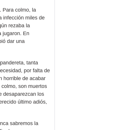
. Para colmo, la
a infección miles de
gún rezaba la
a jugaron. En
bió dar una
 pandereta, tanta
ecesidad, por falta de
n horrible de acabar
a colmo, son muertos
ue desaparezcan los
erecido último adiós,
Nunca sabremos la