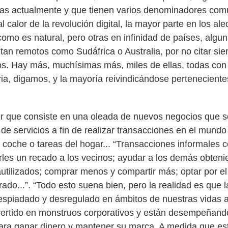
as actualmente y que tienen varios denominadores com
l calor de la revolución digital, la mayor parte en los al
 como es natural, pero otras en infinidad de países, algu
 tan remotos como Sudáfrica o Australia, por no citar si
s. Hay más, muchísimas más, miles de ellas, todas con
ria, digamos, y la mayoría reivindicándose perteneciente
que consiste en una oleada de nuevos negocios que se 
e servicios a fin de realizar transacciones en el mundo 
coche o tareas del hogar... “Transacciones informales c
rles un recado a los vecinos; ayudar a los demás obten
rautilizados; comprar menos y compartir más; optar por e
do...”. “Todo esto suena bien, pero la realidad es que
despiadado y desregulado en ámbitos de nuestras vidas 
vertido en monstruos corporativos y están desempeñand
para ganar dinero y mantener su marca. A medida que e