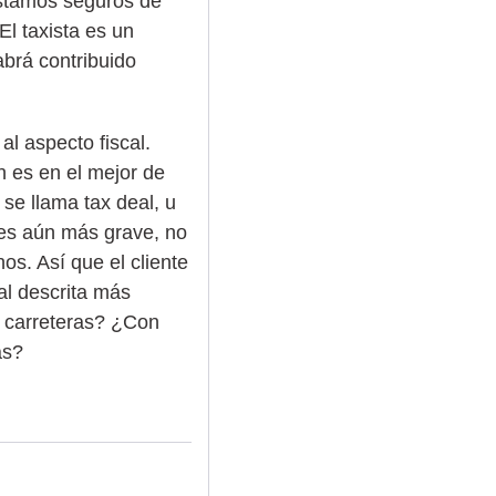
Estamos seguros de
l taxista es un
brá contribuido
al aspecto fiscal.
n es en el mejor de
se llama tax deal, u
 es aún más grave, no
os. Así que el cliente
al descrita más
s carreteras? ¿Con
as?