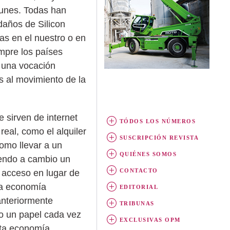
unes. Todas han
edaños de Silicon
nas en el nuestro o en
empre los países
 una vocación
s al movimiento de la
sirven de internet
TÓDOS LOS NÚMEROS
real, como el alquiler
SUSCRIPCIÓN REVISTA
omo llevar a un
QUIÉNES SOMOS
iendo a cambio un
CONTACTO
l acceso en lugar de
 la economía
EDITORIAL
anteriormente
TRIBUNAS
o un papel cada vez
EXCLUSIVAS OPM
sta economía