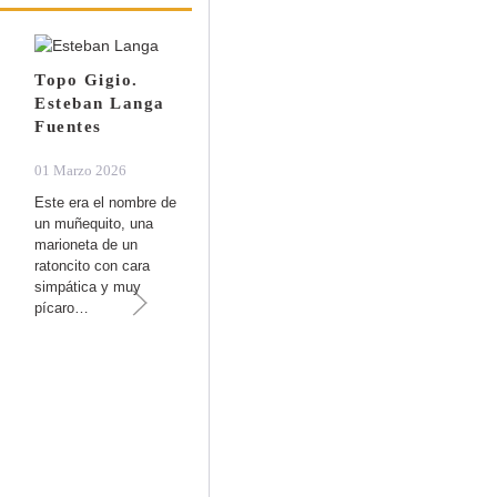
Topo Gigio.
Fabricar vuelve a
Esteban Langa
importar.
Fuentes
Enrique
Pampliega
01 Marzo 2026
01 Marzo 2026
Este era el nombre de
un muñequito, una
Durante años nos
marioneta de un
contamos una historia
ratoncito con cara
cómoda. Una de esas
simpática y muy
que permiten dormir sin
pícaro…
sobresaltos y…