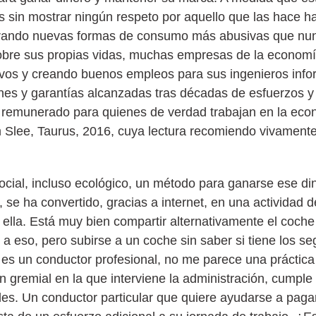
 sin mostrar ningún respeto por aquello que las hace hab
rando nuevas formas de consumo más abusivas que nunc
 sobre sus propias vidas, muchas empresas de la economí
vos y creando buenos empleos para sus ingenieros info
ones y garantías alcanzadas tras décadas de esfuerzos y 
 remunerado para quienes de verdad trabajan en la econ
 Slee, Taurus, 2016, cuya lectura recomiendo vivament
ial, incluso ecológico, un método para ganarse ese dine
, se ha convertido, gracias a internet, en una actividad
a ella. Está muy bien compartir alternativamente el coch
eso, pero subirse a un coche sin saber si tiene los seg
 o es un conductor profesional, no me parece una prácti
n gremial en la que interviene la administración, cumple
les. Un conductor particular que quiere ayudarse a pag