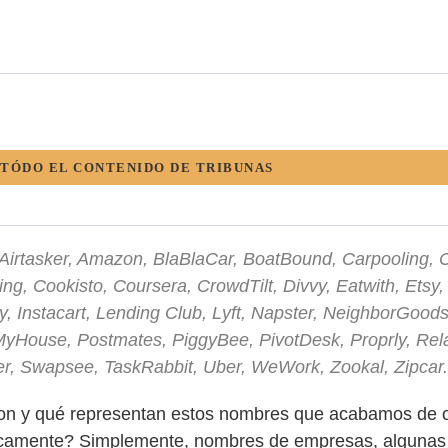
 TÓDO EL CONTENIDO DE TRIBUNAS
 Airtasker, Amazon, BlaBlaCar, BoatBound, Carpooling,
ng, Cookisto, Coursera, CrowdTilt, Divvy, Eatwith, Etsy
, Instacart, Lending Club, Lyft, Napster, NeighborGood
yHouse, Postmates, PiggyBee, PivotDesk, Proprly, Rel
ter, Swapsee, TaskRabbit, Uber, WeWork, Zookal, Zipcar.
n y qué representan estos nombres que acabamos de 
icamente? Simplemente, nombres de empresas, algunas 