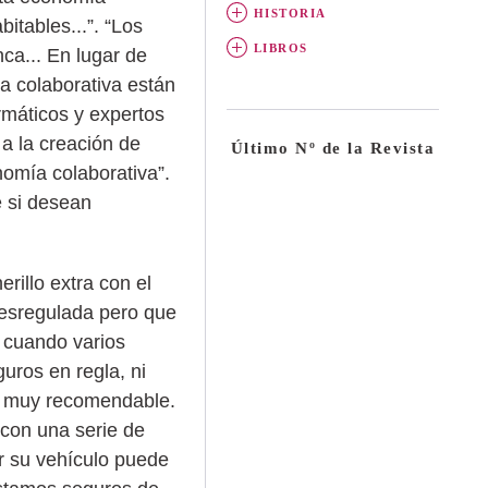
HISTORIA
itables...”. “Los
LIBROS
a... En lugar de
a colaborativa están
rmáticos y expertos
a la creación de
Último Nº de la Revista
omía colaborativa”.
e si desean
rillo extra con el
 desregulada pero que
e cuando varios
uros en regla, ni
ca muy recomendable.
 con una serie de
ar su vehículo puede