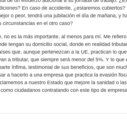
sta de un esfuerzo adicional a su jornada de trabajo. ¿
diciones? En caso de accidente, ¿estaremos cubiertos? E
r o peor, tendrá una jubilación el día de mañana, y ha
 circunstancias en el otro caso?
e, no es la más importante, al menos para mí. Me refiero 
 tengan su domicilio social, donde en realidad tributa
aíses que, aunque pertenezcan a la UE, practican lo que 
van a tributar, que siempre será menor del 5%. Y lo que
arte ínfima, testimonial de sus beneficios, que son much
sar a hacerlo a una empresa que practica la evasión fisc
eclamemos a nuestro Estado que mejore la sanidad o la
 como ciudadanos contratando con este tipo de empres