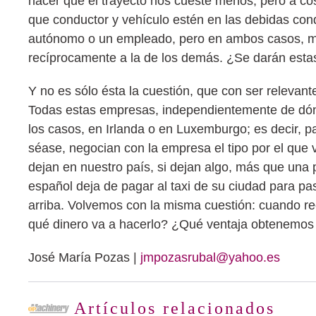
hacer que el trayecto nos cueste menos, pero a co
que conductor y vehículo estén en las debidas con
autónomo o un empleado, pero en ambos casos, mejo
recíprocamente a la de los demás. ¿Se darán estas
Y no es sólo ésta la cuestión, que con ser relevant
Todas estas empresas, independientemente de dónde
los casos, en Irlanda o en Luxemburgo; es decir, p
séase, negocian con la empresa el tipo por el que 
dejan en nuestro país, si dejan algo, más que una p
español deja de pagar al taxi de su ciudad para pa
arriba. Volvemos con la misma cuestión: cuando r
qué dinero va a hacerlo? ¿Qué ventaja obtenemos
José María Pozas |
jmpozasrubal@yahoo.es
Artículos relacionados