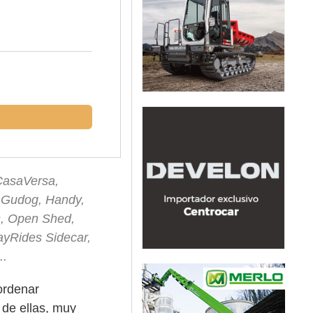
 CasaVersa,
, Gudog, Handy,
s, Open Shed,
ayRides Sidecar,
..
ordenar
de ellas, muy