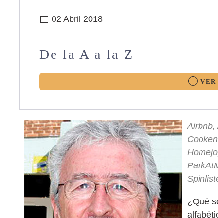
02 Abril 2018
De la A a la Z
VER
Airbnb,
Cookeni
Homejoy
ParkAtM
Spinlis
¿Qué so
alfabét