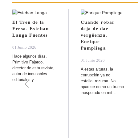
El Tren de la
Cuando robar
Fresa. Esteban
deja de dar
Langa Fuentes
vergüenza.
Enrique
01 Junio 2026
Pampliega
Hace algunos días,
01 Junio 2026
Primitivo Fajardo,
director de esta revista,
A estas alturas, la
autor de incunables
corrupción ya no
editoriales y…
estalla: rezuma. No
aparece como un trueno
inesperado en mit…