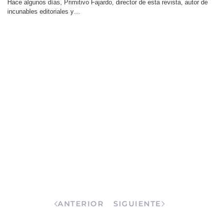
Cuando robar deja de dar vergüenza. Enrique
Pampliega
01 Junio 2026
A estas alturas, la corrupción ya no estalla: rezuma. No aparece como
un trueno inesperado en mit…
ANTERIOR
SIGUIENTE