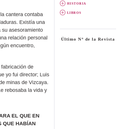
HISTORIA
LIBROS
n la cantera contaba
laduras. Existía una
la su asesoramiento
una relación personal
Último Nº de la Revista
lgún encuentro,
 fabricación de
yo fui director; Luis
 de minas de Vizcaya.
e rebosaba la vida y
ARA EL QUE EN
S QUE HABÍAN