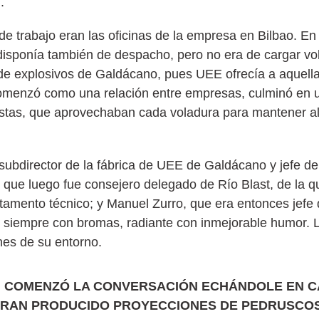
.
r de trabajo eran las oficinas de la empresa en Bilbao. E
l disponía también de despacho, pero no era de cargar vo
ca de explosivos de Galdácano, pues UEE ofrecía a aquel
 comenzó como una relación entre empresas, culminó en 
stas, que aprovechaban cada voladura para mantener a
ubdirector de la fábrica de UEE de Galdácano y jefe de
e luego fue consejero delegado de Río Blast, de la que 
tamento técnico; y Manuel Zurro, que era entonces jefe
 siempre con bromas, radiante con inmejorable humor. L
nes de su entorno.
O, COMENZÓ LA CONVERSACIÓN ECHÁNDOLE EN C
IERAN PRODUCIDO PROYECCIONES DE PEDRUSCO