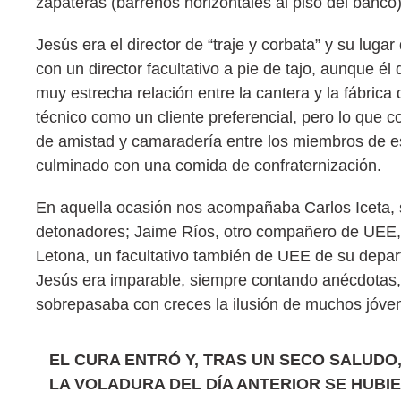
zapateras (barrenos horizontales al piso del banco)
Jesús era el director de “traje y corbata” y su luga
con un director facultativo a pie de tajo, aunque é
muy estrecha relación entre la cantera y la fábri
técnico como un cliente preferencial, pero lo que
de amistad y camaradería entre los miembros de e
culminado con una comida de confraternización.
En aquella ocasión nos acompañaba Carlos Iceta, s
detonadores; Jaime Ríos, otro compañero de UEE, qu
Letona, un facultativo también de UEE de su depar
Jesús era imparable, siempre contando anécdotas,
sobrepasaba con creces la ilusión de muchos jóve
EL CURA ENTRÓ Y, TRAS UN SECO SALUD
LA VOLADURA DEL DÍA ANTERIOR SE HUB