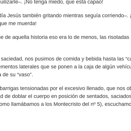
quilizarle–. ¡No tenga miedo, que está capao!
día Jesús también gritando mientras seguía corriendo–.
 que me muerda!
que de aquella historia eso era lo de menos, las risotada
 saciedad, nos pusimos de comida y bebida hasta las “ca
lementos laterales que se ponen a la caja de algún vehíc
 de su “vaso”.
rrigas tensionadas por el excesivo llenado, que nos o
ltad de doblar el cuerpo en posición de sentados, saciado
omo llamábamos a los Montecristo del nº 5), escuchamos