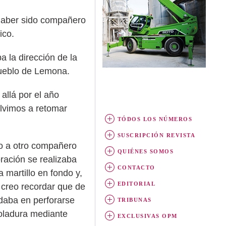
 haber sido compañero
ico.
a la dirección de la
pueblo de Lemona.
allá por el año
lvimos a retomar
TÓDOS LOS NÚMEROS
SUSCRIPCIÓN REVISTA
to a otro compañero
QUIÉNES SOMOS
ración se realizaba
CONTACTO
 martillo en fondo y,
EDITORIAL
 creo recordar que de
rdaba en perforarse
TRIBUNAS
voladura mediante
EXCLUSIVAS OPM