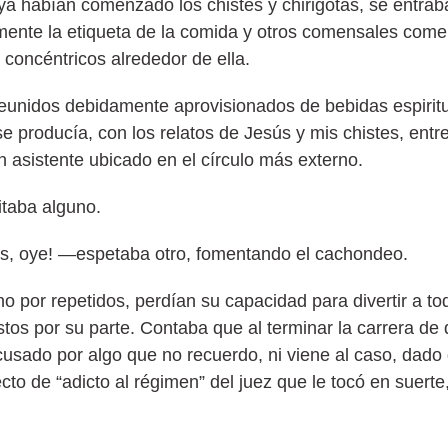
 ya habían comenzado los chistes y chirigotas, se entraba
mente la etiqueta de la comida y otros comensales come
 concéntricos alrededor de ella.
 reunidos debidamente aprovisionados de bebidas espirit
producía, con los relatos de Jesús y mis chistes, entre
 asistente ubicado en el círculo más externo.
itaba alguno.
nes, oye! —espetaba otro, fomentando el cachondeo.
o por repetidos, perdían su capacidad para divertir a to
stos por su parte. Contaba que al terminar la carrera de
 acusado por algo que no recuerdo, ni viene al caso, dad
to de “adicto al régimen” del juez que le tocó en suerte