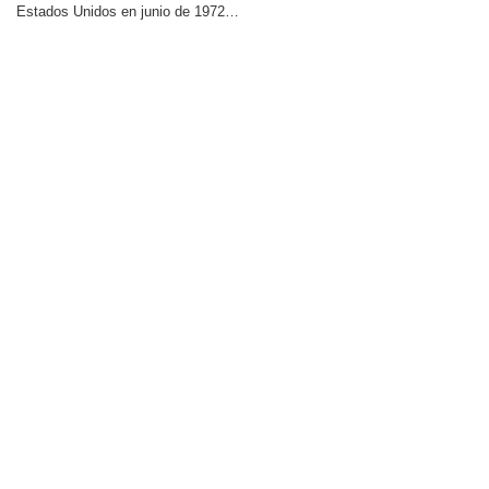
El Tren de la Fresa. Esteban Langa Fuentes
01 Junio 2026
Hace algunos días, Primitivo Fajardo, director de esta revista, autor de
incunables editoriales y…